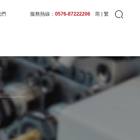
我們
服務熱線：
0576-87222206
简
|
繁