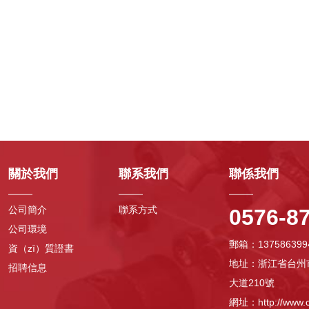
關於我們
聯系我們
聯係我們
公司簡介
聯系方式
0576-8
公司環境
郵箱：137586399
資（zī）質證書
地址：浙江省台州
招聘信息
大道210號
網址：http://www.c