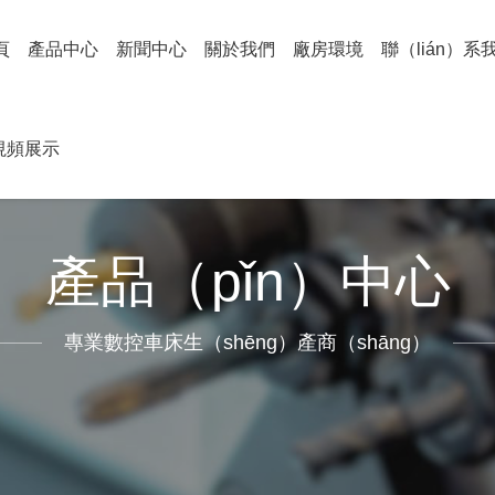
頁
產品中心
新聞中心
關於我們
廠房環境
聯（lián）系
視頻展示
產品（pǐn）中心
專業數控車床生（shēng）產商（shāng）