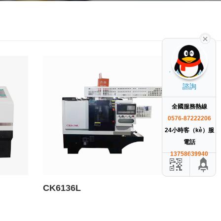
售前（qián）
諮詢
全國服務熱線
0576-87222206
24小時客（kè）服
電話
13758639940
CK6136L