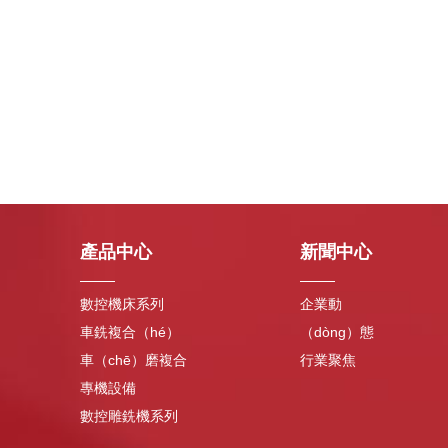
產品中心
新聞中心
數控機床系列
企業動
車銑複合（hé）
（dòng）態
車（chē）磨複合
行業聚焦
專機設備
數控雕銑機系列