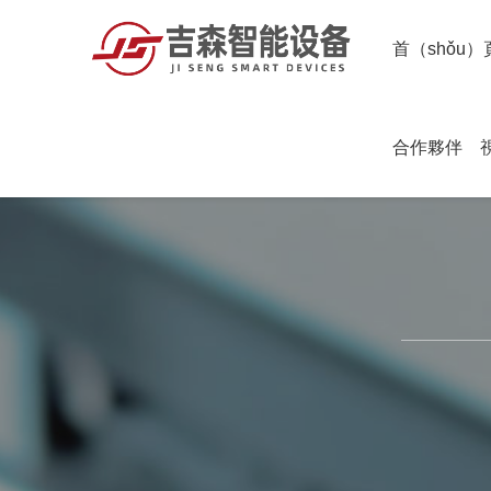
首（shǒu）
合作夥伴