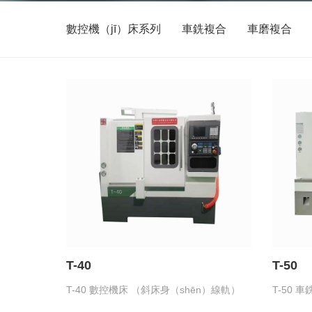
數控機（jī）床系列
車銑複合
車磨複合
T-40
T-50
T-40 數控機床 （斜床身（shēn）線軌）
T-50 