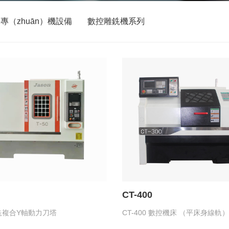
專（zhuān）機設備
數控雕銑機系列
CT-400
車銑複合Y軸動力刀塔
CT-400 數控機床 （平床身線軌）